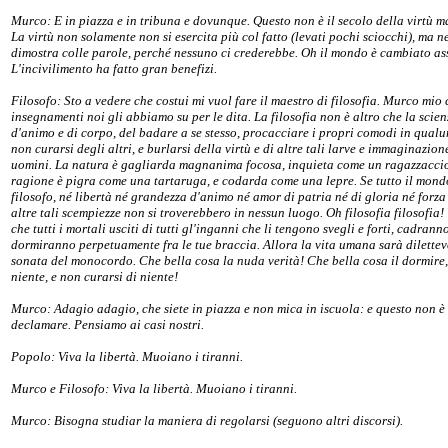
Murco: E in piazza e in tribuna e dovunque. Questo non è il secolo della virtù ma
La virtù non solamente non si esercita più col fatto (levati pochi sciocchi), ma n
dimostra colle parole, perché nessuno ci crederebbe. Oh il mondo è cambiato as
L'incivilimento ha fatto gran benefizi.
Filosofo: Sto a vedere che costui mi vuol fare il maestro di filosofia. Murco mio 
insegnamenti noi gli abbiamo su per le dita. La filosofia non è altro che la scien
d'animo e di corpo, del badare a se stesso, procacciare i propri comodi in qual
non curarsi degli altri, e burlarsi della virtù e di altre tali larve e immaginazion
uomini. La natura è gagliarda magnanima focosa, inquieta come un ragazzaccio
ragione è pigra come una tartaruga, e codarda come una lepre. Se tutto il mond
filosofo, né libertà né grandezza d'animo né amor di patria né di gloria né forza
altre tali scempiezze non si troverebbero in nessun luogo. Oh filosofia filosofia
che tutti i mortali usciti di tutti gl'inganni che li tengono svegli e forti, cadrann
dormiranno perpetuamente fra le tue braccia. Allora la vita umana sarà dilette
sonata del monocordo. Che bella cosa la nuda verità! Che bella cosa il dormire,
niente, e non curarsi di niente!
Murco: Adagio adagio, che siete in piazza e non mica in iscuola: e questo non 
declamare. Pensiamo ai casi nostri.
Popolo: Viva la libertà. Muoiano i tiranni.
Murco e Filosofo: Viva la libertà. Muoiano i tiranni.
Murco: Bisogna studiar la maniera di regolarsi (seguono altri discorsi).