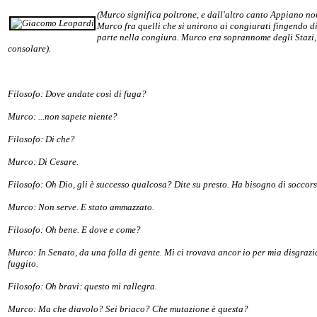
(Murco significa poltrone, e dall'altro canto Appiano n
Murco fra quelli che si unirono ai congiurati fingendo d
parte nella congiura. Murco era soprannome degli Stazi,
consolare).
Filosofo: Dove andate così di fuga?
Murco: ...non sapete niente?
Filosofo: Di che?
Murco: Di Cesare.
Filosofo: Oh Dio, gli è successo qualcosa? Dite su presto. Ha bisogno di soccor
Murco: Non serve. E stato ammazzato.
Filosofo: Oh bene. E dove e come?
Murco: In Senato, da una folla di gente. Mi ci trovava ancor io per mia disgrazi
fuggito.
Filosofo: Oh bravi: questo mi rallegra.
Murco: Ma che diavolo? Sei briaco? Che mutazione è questa?