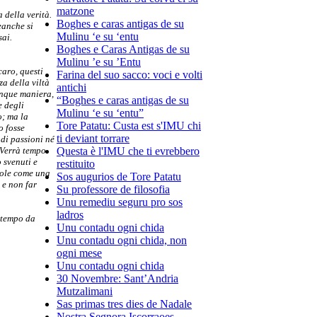
matzone
 della verità.
Boghes e caras antigas de su
eanche si
Mulinu ‘e su ‘entu
sai.
Boghes e Caras Antigas de su
Mulinu ’e su ’Entu
caro, questi
Farina del suo sacco: voci e volti
za della viltà
antichi
unque maniera,
“Boghes e caras antigas de su
e degli
Mulinu ‘e su ‘entu”
; ma la
Tore Patatu: Custa est s'IMU chi
o fosse
ti deviant torrare
 di passioni né
! Verrà tempo
Questa è l'IMU che ti evrebbero
o svenuti e
restituito
vole come una
Sos augurios de Tore Patatu
 e non far
Su professore de filosofia
Unu remediu seguru pro sos
ladros
è tempo da
Unu contadu ogni chida
Unu contadu ogni chida, non
ogni mese
Unu contadu ogni chida
30 Novembre: Sant’Andria
Mutzalimani
Sas primas tres dies de Nadale
Nostra Segnora Iscorraoes