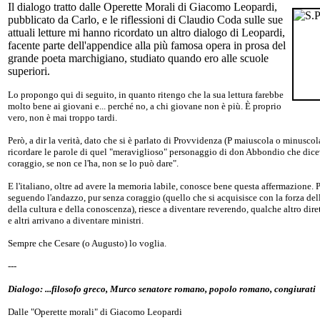
Il dialogo tratto dalle Operette Morali di Giacomo Leopardi,
pubblicato da Carlo, e le riflessioni di Claudio Coda sulle sue
attuali letture mi hanno ricordato un altro dialogo di Leopardi,
facente parte dell'appendice alla più famosa opera in prosa del
grande poeta marchigiano, studiato quando ero alle scuole
superiori.
Lo propongo qui di seguito, in quanto ritengo che la sua lettura farebbe
molto bene ai giovani e... perché no, a chi giovane non è più. È proprio
vero, non è mai troppo tardi.
Però, a dir la verità, dato che si è parlato di Provvidenza (P maiuscola o minuscol
ricordare le parole di quel "meraviglioso" personaggio di don Abbondio che dice
coraggio, se non ce l'ha, non se lo può dare".
E l'italiano, oltre ad avere la memoria labile, conosce bene questa affermazione. Pe
seguendo l'andazzo, pur senza coraggio (quello che si acquisisce con la forza del
della cultura e della conoscenza), riesce a diventare reverendo, qualche altro dire
e altri arrivano a diventare ministri.
Sempre che Cesare (o Augusto) lo voglia.
---
Dialogo: ...filosofo greco, Murco senatore romano, popolo romano, congiurati
Dalle "Operette morali" di Giacomo Leopardi