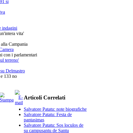
91 sì
iva
e indagini
n'intera vita'
ra alla Campania
a Camera
hi con i parlamentari
ul terreno'
t su Delmastro
 e 133 no
Articoli Correlati
Salvatore Patatu: note biografiche
Salvatore Patatu: Festa de
pantasimas
Salvatore Patatu: Sos loculos de
su campusantu de Santu