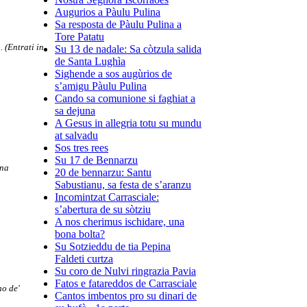
Augurios a Pàulu Pulina
Sa resposta de Pàulu Pulina a
Tore Patatu
 (Entrati in
Su 13 de nadale: Sa còtzula salida
de Santa Lughìa
Sighende a sos augùrios de
s’amigu Pàulu Pulina
Cando sa comunione si faghiat a
sa dejuna
A Gesus in allegria totu su mundu
at salvadu
Sos tres rees
Su 17 de Bennarzu
una
20 de bennarzu: Santu
Sabustianu, sa festa de s’aranzu
Incomintzat Carrasciale:
s’abertura de su sòtziu
A nos cherimus ischidare, una
bona bolta?
Su Sotzieddu de tia Pepina
Faldeti curtza
Su coro de Nulvi ringrazia Pavia
Fatos e fatareddos de Carrasciale
no de'
Cantos imbentos pro su dinari de