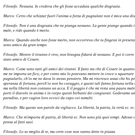
Filosofo: Nessuna. Io credeva che gli fosse accaduta qualche disgrazia.
Murco: Certo che schizzar fuori l'anima a forza di pugnalate non è mica una dis
Filosofo: Non è una disgrazia che ne pianga nessuno. La gente piange quando il
male, e ride quando è morto.
Murco: Quando anche non fosse morto, non occorreva che tu fingessi in presenz
sono amico da gran tempo.
Filosofo: Mentre il tiranno è vivo, non bisogna fidarsi di nessuno. E poi ti corre
stato amico di Cesare.
Murco: Come sono tutti gli amici dei tiranni. Il fatto sta che di Cesare in quant
me ne importa un fico; e per conto mio lo potevano mettere in croce o squartare
pugnalarlo, ch'io me ne dava lo stesso pensiero. Ma mi rincresce assai che ho p
speranza di fortuna, perch'io non ho coraggio, e questi tali fanno fortuna nella
ma nella libertà non contano un acca. E il peggio è che mi resta una paura maled
porti il diavolo in anima e in corpo questi birbanti dei congiurati. Godevamo u
paradiso, e per cagion loro eccoci da capo coi tumulti.
Filosofo: Ma queste son parole da vigliacco. La libertà, la patria, la virtù ec. ec.
Murco: Che m'importa di patria, di libertà ec. Non sono più quei tempi. Adesso 
pensa al fatti suoi.
Filosofo: Lo so meglio di te, ma certe cose non vanno dette in piazza.