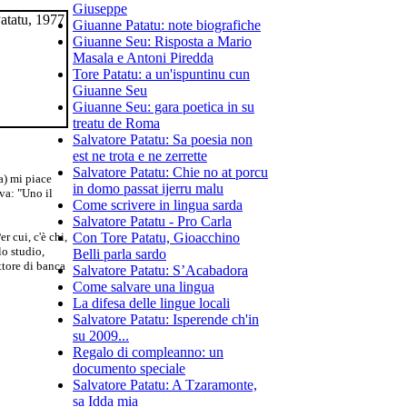
Giuseppe
Giuanne Patatu: note biografiche
Giuanne Seu: Risposta a Mario
Masala e Antoni Piredda
Tore Patatu: a un'ispuntinu cun
Giuanne Seu
Giuanne Seu: gara poetica in su
treatu de Roma
Salvatore Patatu: Sa poesia non
est ne trota e ne zerrette
Salvatore Patatu: Chie no at porcu
a) mi piace
in domo passat ijerru malu
va: "Uno il
Come scrivere in lingua sarda
Salvatore Patatu - Pro Carla
r cui, c'è chi,
Con Tore Patatu, Gioacchino
lo studio,
Belli parla sardo
ttore di banca
Salvatore Patatu: S’Acabadora
Come salvare una lingua
La difesa delle lingue locali
Salvatore Patatu: Isperende ch'in
su 2009...
Regalo di compleanno: un
documento speciale
Salvatore Patatu: A Tzaramonte,
sa Idda mia