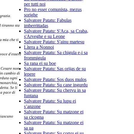
per tutti noi
Pro no esser comunista, mezus
sorighe
grazia.
Salvatore Patatu: Fabulas
 tiranno sta
imberrittadas
Salvatore Patatu: S'Aca, sa Craba,
s'Arveghe e su Leone
a mia che ti
Salvatore Patatu: S'ainu martesu
Lìtera a Nonnoi
Salvatore Patatu: Sa chigula e-i sa
 voce d'essere
frommigula
Sa rana ei su boe
o Cesare non
Salvatore Patatu: Sas orijas de su
 in cambio di
lepere
erduta ogni
Salvatore Patatu: Sos duos mulos
 monarchia,
Salvatore Patatu: Su cane ingurdu
etta. Se li
Salvatore Patatu: Su chervu in sa
na pace di
funtana
Salvatore Patatu: Su lupu ei
s’anzone
Salvatore Patatu: Su matzone ei
ciascuno
sa cicogna
Salvatore Patatu: Su matzone ei
sa ua
Salvatore Patatu: Su corvu ei su