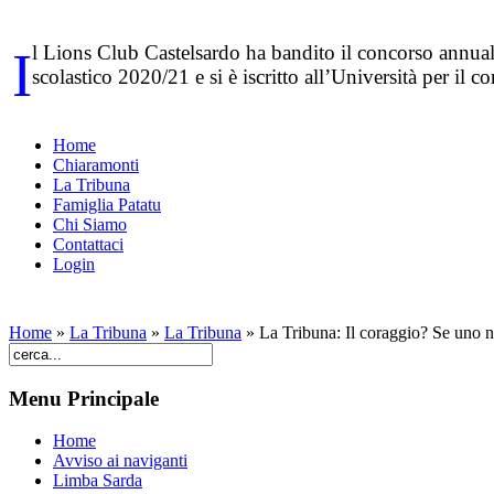
l Lions Club Castelsardo ha bandito il concorso annual
I
scolastico 2020/21 e si è iscritto all’Università per il
Home
Chiaramonti
La Tribuna
Famiglia Patatu
Chi Siamo
Contattaci
Login
Home
»
La Tribuna
»
La Tribuna
»
La Tribuna: Il coraggio? Se uno no
Menu Principale
Home
Avviso ai naviganti
Limba Sarda