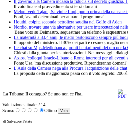
Il governo alla Camera incassa la fiducia sul decreto giustizia, 1
Il voto finale al provvedimento si terrà domani
Meloni vede Tajani, Salvini e Lupi, punto prima della pausa est
Fonti, 'avanti determinati per attuare il programma'
Houthi, colpita seconda petroliera saudita nel Golfo di Aden
Nordio, trovare una via alternativa per usare intercettazioni nell
'Bene voto su Delmastro, sequestrare un telefono è sequestrare u
La maternità a 33,4 anni, le madri partoriscono sempre più tardi
Il rapporto del ministero. Il 30% dei parti è cesareo, maglia ne
Le chat su Mps-Mediobanca, pronti i chiarimenti dei pm per l
Chiesti dalla giunta per le autorizzazioni. Nei messaggi i dialog
Axios, 'colloqui Israele-Libano a Roma interrotti per gli eventi s
Fonte Usa, 'ma discussione produttive. Riprenderanno domani'
L'Aula della Camera nega alla Procura l'acquisizione delle cha
La proposta della maggioranza passa con il voto segreto: 206 sì
La Tribuna: Il coraggio? Se uno non ce l'ha...
Valutazione attuale:
/ 14
Scarso
Ottimo
di Salvatore Patatu