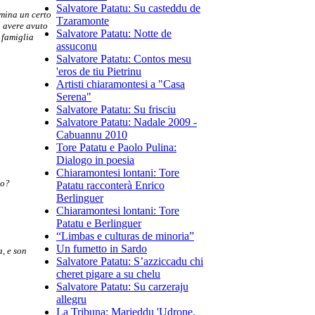
Salvatore Patatu: Su casteddu de
omina un certo
Tzaramonte
i avere avuto
Salvatore Patatu: Notte de
 famiglia
assuconu
Salvatore Patatu: Contos mesu
'eros de tiu Pietrinu
Artisti chiaramontesi a "Casa
Serena"
Salvatore Patatu: Su frisciu
Salvatore Patatu: Nadale 2009 -
Cabuannu 2010
Tore Patatu e Paolo Pulina:
Dialogo in poesia
Chiaramontesi lontani: Tore
so?
Patatu racconterà Enrico
Berlinguer
Chiaramontesi lontani: Tore
Patatu e Berlinguer
“Limbas e culturas de minoria”
Un fumetto in Sardo
a, e son
Salvatore Patatu: S’azziccadu chi
cheret pigare a su chelu
Salvatore Patatu: Su carzeraju
allegru
La Tribuna: Marieddu 'Udrone,