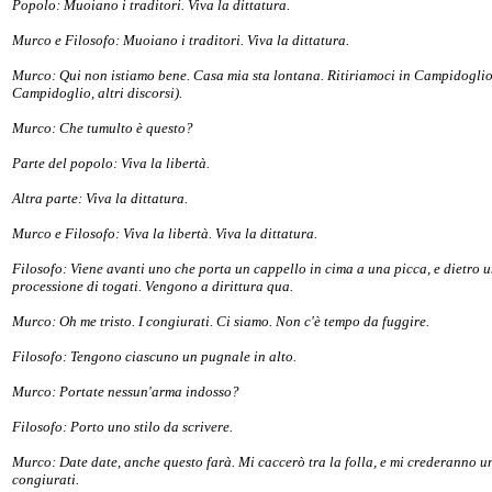
Popolo: Muoiano i traditori. Viva la dittatura.
Murco e Filosofo: Muoiano i traditori. Viva la dittatura.
Murco: Qui non istiamo bene. Casa mia sta lontana. Ritiriamoci in Campidoglio.
Campidoglio, altri discorsi).
Murco: Che tumulto è questo?
Parte del popolo: Viva la libertà.
Altra parte: Viva la dittatura.
Murco e Filosofo: Viva la libertà. Viva la dittatura.
Filosofo: Viene avanti uno che porta un cappello in cima a una picca, e dietro 
processione di togati. Vengono a dirittura qua.
Murco: Oh me tristo. I congiurati. Ci siamo. Non c'è tempo da fuggire.
Filosofo: Tengono ciascuno un pugnale in alto.
Murco: Portate nessun'arma indosso?
Filosofo: Porto uno stilo da scrivere.
Murco: Date date, anche questo farà. Mi caccerò tra la folla, e mi crederanno u
congiurati.